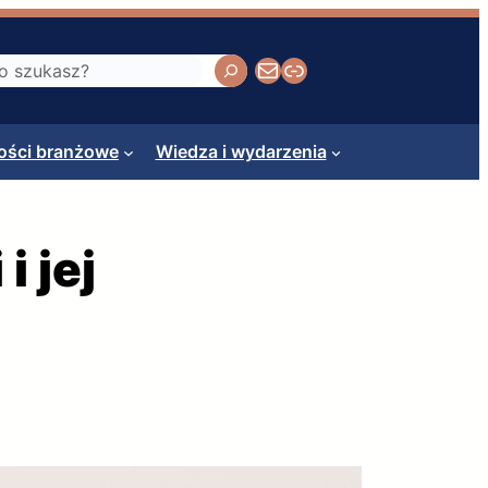
Napisz do nas
Calamus
ści branżowe
Wiedza i wydarzenia
 jej