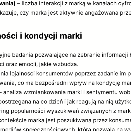
wania)
– liczba interakcji z marką w kanałach cyf
pokazuje, czy marka jest aktywnie angażowana pr
ści i kondycji marki
yjne badania pozwalające na zebranie informacji
ci oraz emocji, jakie wzbudza.
ia lojalności konsumentów poprzez zadanie im py
żowania, co ma bezpośredni wpływ na kondycję mar
– analiza wzmiankowania marki i sentymentu wob
postrzegana na co dzień i jak reagują na nią użytk
ring popularności wyszukiwań związanych z mark
m kontekście marka jest poszukiwana przez konsum
ediów społecznościowych, która pozwala na wych