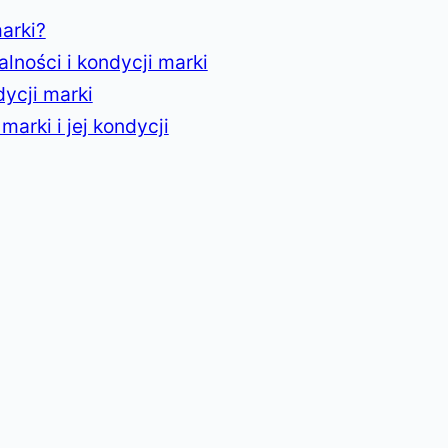
arki?
lności i kondycji marki
ycji marki
arki i jej kondycji