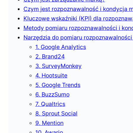
Czym jest rozpoznawalność i kondycja m
Kluczowe wskaźniki (KPI) dla rozpoznawa
Metody pomiaru rozpoznawalności i kond
Narzędzia do pomiaru rozpoznawalności m
1. Google Analytics
2. Brand24
3. SurveyMonkey
4. Hootsuite
5. Google Trends
6. BuzzSumo
7. Qualtrics
8. Sprout Social
9. Mention
10. Awario