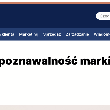
S
z
u
 klienta
Marketing
Sprzedaż
Zarządzanie
Wiadomo
k
a
j
poznawalność marki i