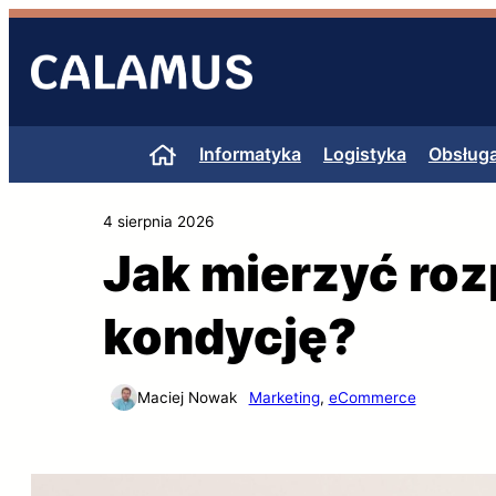
Przejdź
do
treści
Informatyka
Logistyka
Obsługa
4 sierpnia 2026
Jak mierzyć roz
kondycję?
Maciej Nowak
Marketing
, 
eCommerce