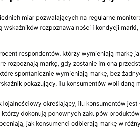
nich miar pozwalających na regularne monitorow
ą wskaźników rozpoznawalności i kondycji marki, 
rocent respondentów, którzy wymieniają markę jak
óre rozpoznają markę, gdy zostanie im ona przeds
które spontanicznie wymieniają markę, bez żadn
skaźnik pokazujący, ilu konsumentów woli daną 
 lojalnościowy określający, ilu konsumentów jest
 którzy dokonują ponownych zakupów produktów t
oceniają, jak konsumenci odbierają markę w różny