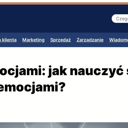
S
z
u
 klienta
Marketing
Sprzedaż
Zarządzanie
Wiadomo
k
a
j
cjami: jak nauczyć 
 emocjami?