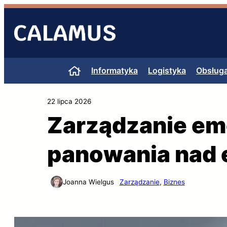
Przejdź
do
treści
Informatyka
Logistyka
Obsługa
22 lipca 2026
Zarządzanie emo
panowania nad
Joanna Wielgus
Zarządzanie
, 
Biznes