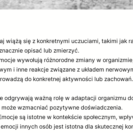
 wiążą się z konkretnymi uczuciami, takimi jak ra
znacznie opisać lub zmierzyć.
mocje wywołują różnorodne zmiany w organizmie, t
iowym i inne reakcje związane z układem nerwowy
owadzą do konkretnej aktywności lub zachowań. 
e odgrywają ważną rolę w adaptacji organizmu d
ść może wzmacniać pozytywne doświadczenia.
mocje są istotne w kontekście społecznym, wpływ
mocji innych osób jest istotna dla skutecznej ko